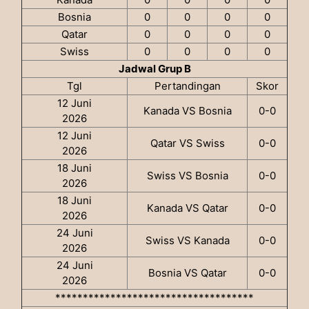
Bosnia
0
0
0
0
Qatar
0
0
0
0
Swiss
0
0
0
0
Jadwal Grup B
Tgl
Pertandingan
Skor
12 Juni
Kanada VS Bosnia
0-0
2026
12 Juni
Qatar VS Swiss
0-0
2026
18 Juni
Swiss VS Bosnia
0-0
2026
18 Juni
Kanada VS Qatar
0-0
2026
24 Juni
Swiss VS Kanada
0-0
2026
24 Juni
Bosnia VS Qatar
0-0
2026
************************************