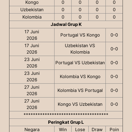
Kongo
0
0
0
0
Uzbekistan
0
0
0
0
Kolombia
0
0
0
0
Jadwal Grup K
17 Juni
Portugal VS Kongo
0-0
2026
17 Juni
Uzbekistan VS
0-0
2026
Kolombia
23 Juni
Portugal VS Uzbekistan
0-0
2026
23 Juni
Kolombia VS Kongo
0-0
2026
27 Juni
Kolombia VS Portugal
0-0
2026
27 Juni
Kongo VS Uzbekistan
0-0
2026
************************************
Peringkat Grup L
Negara
Win
Lose
Draw
Poin