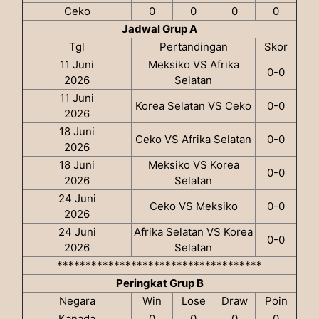
Ceko
0
0
0
0
Jadwal Grup A
Tgl
Pertandingan
Skor
11 Juni
Meksiko VS Afrika
0-0
2026
Selatan
11 Juni
Korea Selatan VS Ceko
0-0
2026
18 Juni
Ceko VS Afrika Selatan
0-0
2026
18 Juni
Meksiko VS Korea
0-0
2026
Selatan
24 Juni
Ceko VS Meksiko
0-0
2026
24 Juni
Afrika Selatan VS Korea
0-0
2026
Selatan
************************************
Peringkat Grup B
Negara
Win
Lose
Draw
Poin
Kanada
0
0
0
0