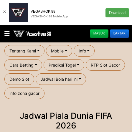
×
VEGASHOKI88
Download
VEGASHOKI88 Mobile App
MASUK
DAFTAR
Tentang Kami
Mobile
Info
Cara Betting
Prediksi Togel
RTP Slot Gacor
Demo Slot
Jadwal Bola hari ini
info zona gacor
Jadwal Piala Dunia FIFA
2026