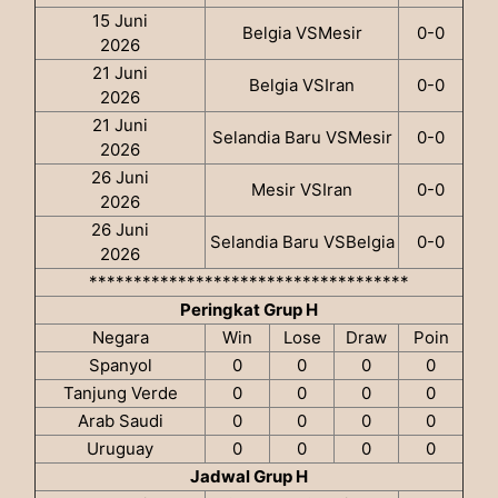
15 Juni
Belgia VSMesir
0-0
2026
21 Juni
Belgia VSIran
0-0
2026
21 Juni
Selandia Baru VSMesir
0-0
2026
26 Juni
Mesir VSIran
0-0
2026
26 Juni
Selandia Baru VSBelgia
0-0
2026
************************************
Peringkat Grup H
Negara
Win
Lose
Draw
Poin
Spanyol
0
0
0
0
Tanjung Verde
0
0
0
0
Arab Saudi
0
0
0
0
Uruguay
0
0
0
0
Jadwal Grup H