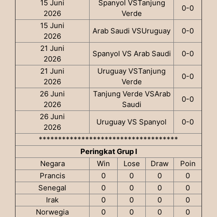
15 Juni
Spanyol VSTanjung
0-0
2026
Verde
15 Juni
Arab Saudi VSUruguay
0-0
2026
21 Juni
Spanyol VS Arab Saudi
0-0
2026
21 Juni
Uruguay VSTanjung
0-0
2026
Verde
26 Juni
Tanjung Verde VSArab
0-0
2026
Saudi
26 Juni
Uruguay VS Spanyol
0-0
2026
************************************
Peringkat Grup I
Negara
Win
Lose
Draw
Poin
Prancis
0
0
0
0
Senegal
0
0
0
0
Irak
0
0
0
0
Norwegia
0
0
0
0