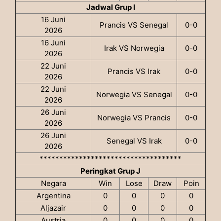
Jadwal Grup I
16 Juni
Prancis VS Senegal
0-0
2026
16 Juni
Irak VS Norwegia
0-0
2026
22 Juni
Prancis VS Irak
0-0
2026
22 Juni
Norwegia VS Senegal
0-0
2026
26 Juni
Norwegia VS Prancis
0-0
2026
26 Juni
Senegal VS Irak
0-0
2026
************************************
Peringkat Grup J
Negara
Win
Lose
Draw
Poin
Argentina
0
0
0
0
Aljazair
0
0
0
0
Austria
0
0
0
0