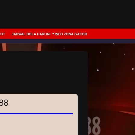
LOT
JADWAL BOLA HARI INI
INFO ZONA GACOR
88