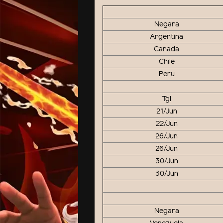
Negara
Argentina
Canada
Chile
Peru
Tgl
21/Jun
22/Jun
26/Jun
26/Jun
30/Jun
30/Jun
Negara