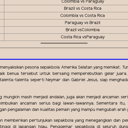
Colombia vs Paraguay
Brazil vs Costa Rica
Colombia vs Costa Rica
Paraguay vs Brazil
Brazil vsColombia
Costa Rica vsParaguay
*****************************************
menyaksikan pesona sepakbola Amerika Selatan yang memikat. Tur
ik benua tersebut untuk bersaing memperebutkan gelar juara. Ti
talenta-talenta seperti Neymar dan Gabriel Jesus, siap mengha
g mungkin masih menjadi andalan, juga akan menjadi ancaman seri
nimbulkan ancaman serius bagi lawan-lawannya. Sementara itu, ti
engan pengalaman dan kualitas pemain yang mampu mengubah arah 
an memberikan pertunjukan sepakbola yang menegangkan dan p
 tinggi di lapangan hijau. Penggemar sepakbola di seluruh d