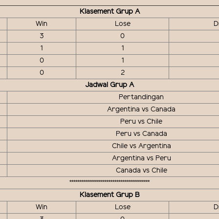
Klasement Grup A
Win
Lose
D
3
0
1
1
0
1
0
2
Jadwal Grup A
Pertandingan
Argentina vs Canada
Peru vs Chile
Peru vs Canada
Chile vs Argentina
Argentina vs Peru
Canada vs Chile
*****************************************
Klasement Grup B
Win
Lose
D